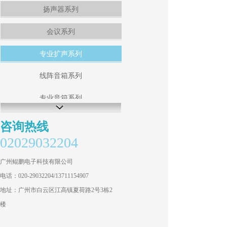
扬声器系列
会议系列
专业扩声系列
线阵音箱系列
专业音箱系列
商业会议音箱系列
咨询热线
02029032204
KTV音箱系列
广州鲲鹏电子科技有限公司
超重低音箱系列
电话：020-29032204/13711154907
私人影院系列
地址：广州市白云区江高镇夏荷路2号3栋2
楼
专业功放系列