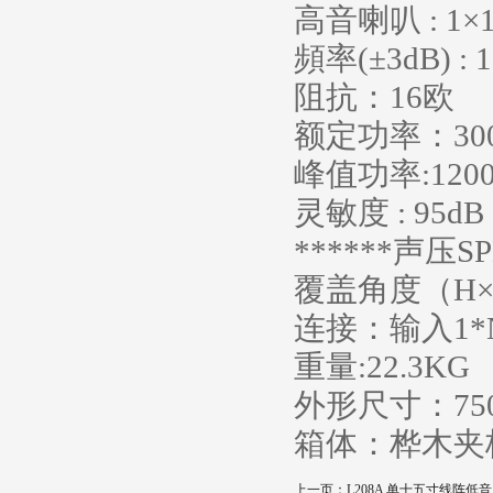
高音喇叭 : 1×1
頻率(±3dB) : 
阻抗：16欧
额定功率：30
峰值功率:120
灵敏度 : 95d
******声压SP
覆盖角度（H×V
连接：输入1*N
重量:22.3KG
外形尺寸：750
箱体：桦木
上一页：
L208A 单十五寸线阵低音