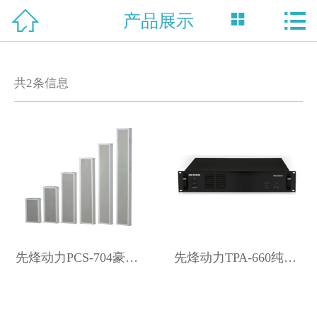



产品展示
网站首页

关于我们
共
2
条信息
产品中心
新闻资讯
技术支持
资质荣誉
工程案例
先烽动力PCS-704豪华型全天候防雨音柱100W
先烽动力TPA-660纯后级定压功放
联系我们