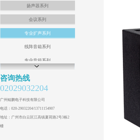
扬声器系列
会议系列
专业扩声系列
线阵音箱系列
专业音箱系列
商业会议音箱系列
咨询热线
02029032204
KTV音箱系列
广州鲲鹏电子科技有限公司
超重低音箱系列
电话：020-29032204/13711154907
私人影院系列
地址：广州市白云区江高镇夏荷路2号3栋2
楼
专业功放系列